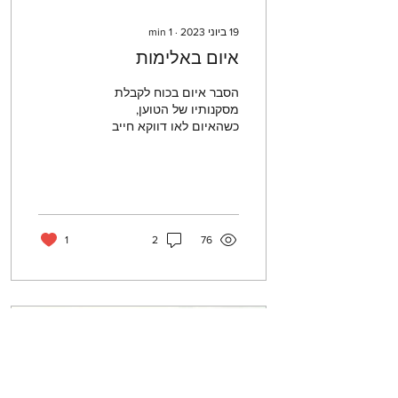
19 ביוני 2023
∙
1
min
איום באלימות
הסבר איום בכוח לקבלת
מסקנותיו של הטוען,
כשהאיום לאו דווקא חייב
לבוא ממנו באופן ישיר.
דוגמאות להטיה "...משום כך
הקפיטליזם הוא הדרך
הנכונה...
1
2
76