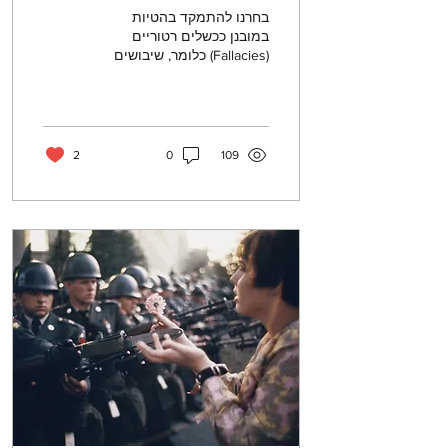
בחרנו להתמקד בהטיות
במובנן ככשלים רטוריים
(Fallacies) כלומר, שיבושים
בטיעון. כשלים רטוריים
משבשים את הקשר שבין
ההנחות למסקנה, או
מסיטים...
2
0
109