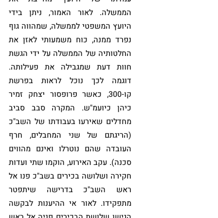
הממשלה. לאור האמור, ניתן בידי 
היועץ המשפטי לממשלה, שמהווה גוף 
נפרד ממנה, כוח משמעותי לאזן את 
החלטותיה של הממשלה על ידי הגשת 
חוות דעת שמגבילה את פעילותה. 
דוגמה לכך נוכל לראות בפרשת 
קו-300, כאשר פרופסור יצחק זמיר 
כיהן כיועמ"ש. המקרה סבב סביב 
מחדלים שאירעו בעבודתו של השב"כ 
(הריגתם של שני המחבלים, חרף 
העובדה שהם נוטרלו ואינם מהווים 
סכנה). עקב האירוע, הוקמו שתי ועדות 
חקירה ושלושה בכירים בשב"כ פנו אל 
ראש השב"כ בדרישה שיתפטר 
מתפקידו. לאור אי ההיענות לבקשה 
הגישו שלושת הבכירים פניה אל ראש 