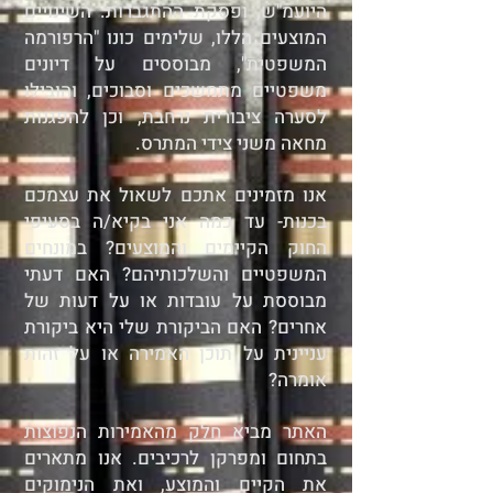
היועמ"ש, ופסקת ההתגברות. השינויים
המוצעים הללו, שלימים כונו "הרפורמה
המשפטית", מבוססים על דיונים
משפטיים מתמשכים וסבוכים, והובילו
לסערה ציבורית נרחבת, וכן להפגנות
מחאה משני צידי המתרס.
אנו מזמינים אתכם לשאול את עצמכם
בכנות- עד כמה אני בקיא/ה בסעיפי
החוק הקיימים והמוצעים? במונחים
המשפטיים והשלכותיהם? האם דעתי
מבוססת על עובדות או על דעות של
אחרים? האם הביקורת שלי היא ביקורת
עניינית על תוכן האמירה או על זהות
אומרה?
האתר מביא חלק מהאמירות הנפוצות
בתחום ומפרקן לרכיבים. אנו מתארים
את הקיים והמוצע, ואת הנימוקים