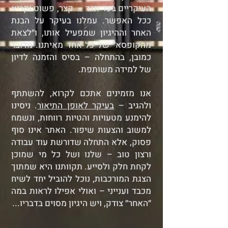
העיקריים בעד ונגד – קצר, פשוט וקריא
ככל האפשר. עמלנו בעיקר על הבנת
האחר וההיגיון שמפעיל אותו, ו״לצאת
מהקופסא״ של כל אחד מאיתנו. מדובר
כמובן, בהתחלה – בסיס והזמנה לדיון
של למידה משותפת.
אנו מזמינים אתכם לקרוא, להשתתף
ולהגיב –
בעיקר לאופן התיאור
. ניסינו
להימנע מטעויות והטיות רווחות, ונשמח
למשוב והצעות שיפור. האתר אינו סוף
פסוק, אלא התחלה שדורשת עוד עבודה
ורצון טוב – שלנו ושל כל מי שמוכן
לקחת חלק ולסייע. תקוותנו היא שמתוך
הצגת המורכבות, נוכל להוביל יחד לשיח
מכבד וענייני – ואולי אפילו לראות במה
״האחר״ צודק, ויש היגיון מסוים בדבריו...