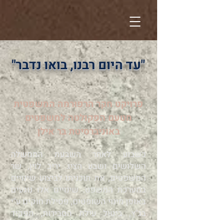
"עד היום רבנו, בואו נדבר"
פרויקט חקר הרפורמה המשפטית
מטעם הפקולטה למשפטים
באוניברסיטת בר אילן
כשבוע לאחר השבעת הממשלה
השלושים ושבע הציג יריב לוין, שר
המשפטים, את תוכניתו לביצוע שינויים
במערכת המשפט. שינויים אלו נוגעים
באופן מינוי השופטים, פסילת חוקים ע"י
בג"ץ, ביטול עילת הסבירות, תפקיד