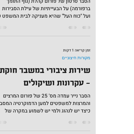
הסבר סרטון של פורום קהלת (גוף התומך
ברפורמה) על הבעייתיות של עילת הסבירות
ועל "כוח העל" שהיא מעניקה לבית המשפט ע
חשבון הכנסת והציבור....
זמן קריאה 1 דקות
מקורות חיצוניים
שירות ציבורי במשבר חוקתי
- עקרונות ושיקולים
הסבר נייר עמדה מס' 25 של פורום המרצים
והמרצות למשפטים למען הדמוקרטיה המסבי
כיצד יש לנהוג ולמי יש לשמוע במקרה של
משבר חוקתי במדינת ישראל....