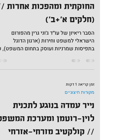
גידי ספיר - על המהפכה
החוקתית ומהפכות אחרות //
(חלקים א׳+ב׳)
הסבר ריאיון של עו״ד ג׳וני גרין מהפורום
הישראלי למשפט וחירות (ארגון הדוגל
בתפיסות שמרניות ועוסק בתחום המשפט), 
פרופ׳ גדעון ספיר (פרופ׳...
זמן קריאה 1 דקות
מקורות חיצוניים
נייר עמדה בנוגע לתכנית
לוין-רוטמן ומערכת המשפט