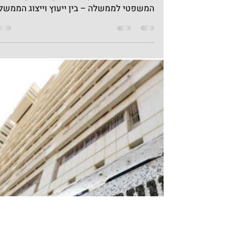
הציבור
הסבר הרצאה של עו״ד רז נזרי (המשנה
ליועמ״ש לממשלה) “על תפקיד היועץ
המשפטי לממשלה – בין ייעוץ וייצוג הממשל
לתפקיד התובע הכללי, ועל חשיבות...